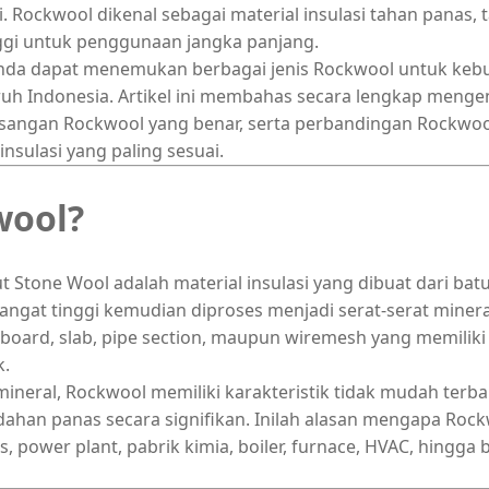
ni. Rockwool dikenal sebagai material insulasi tahan panas,
nggi untuk penggunaan jangka panjang.
Anda dapat menemukan berbagai jenis Rockwool untuk keb
ruh Indonesia. Artikel ini membahas secara lengkap menge
sangan Rockwool yang benar, serta perbandingan Rockwoo
nsulasi yang paling sesuai.
wool?
 Stone Wool adalah material insulasi yang dibuat dari batu
angat tinggi kemudian diproses menjadi serat-serat minera
 board, slab, pipe section, maupun wiremesh yang memilik
k.
ineral, Rockwool memiliki karakteristik tidak mudah terbak
han panas secara signifikan. Inilah alasan mengapa Roc
s, power plant, pabrik kimia, boiler, furnace, HVAC, hingg