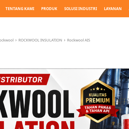
TENTANG KAMI
PRODUK
SOLUSI INDUSTRI
LAYANAN
›
›
ockwool
ROCKWOOL INSULATION
Rockwool AIS