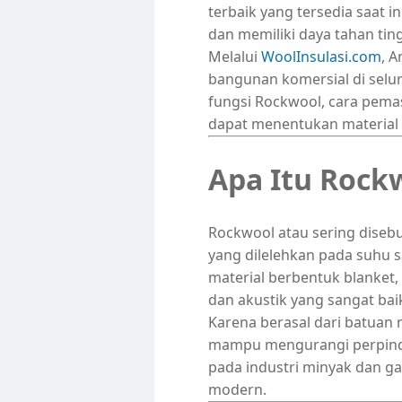
terbaik yang tersedia saat i
dan memiliki daya tahan ti
Melalui
WoolInsulasi.com
, 
bangunan komersial di selu
fungsi Rockwool, cara pema
dapat menentukan material i
Apa Itu Rock
Rockwool atau sering disebut
yang dilelehkan pada suhu s
material berbentuk blanket,
dan akustik yang sangat bai
Karena berasal dari batuan m
mampu mengurangi perpinda
pada industri minyak dan ga
modern.