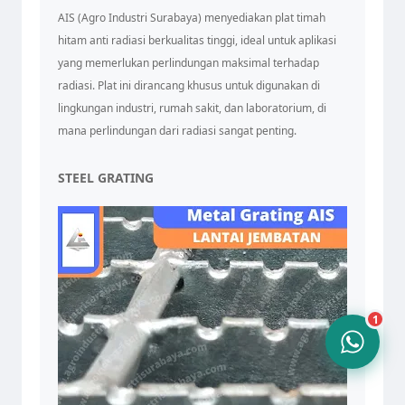
AIS (Agro Industri Surabaya) menyediakan plat timah
hitam anti radiasi berkualitas tinggi, ideal untuk aplikasi
yang memerlukan perlindungan maksimal terhadap
radiasi. Plat ini dirancang khusus untuk digunakan di
Tim Admin AIS
lingkungan industri, rumah sakit, dan laboratorium, di
Online sekarang
mana perlindungan dari radiasi sangat penting.
STEEL GRATING
10.24
1