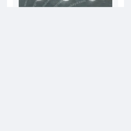
Sebagai salah satu steel grating suppliers terkemuka,
kami juga menawarkan industrial grating systems yang
dapat diandalkan dan steel grating machine untuk
pembuatan grating secara efisien. Dari steel grating
catwalks hingga solusi untuk install steel gratings, AIS
siap memenuhi semua kebutuhan grating Anda dengan
layanan yang cepat dan profesional. Hubungi kami untuk
informasi lebih lanjut dan penawaran menarik!