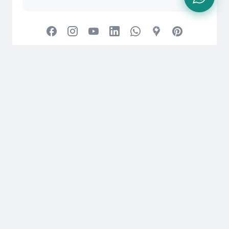
AGRO INDUSTRI SURABAYA
📍
Alamat:
JL. KIG Selatan IV, No. 11, Kawasan Industri
Gresik
📧
Email:
agroindustri.sby@gmail.com
📞
WhatsApp/Telp:
0821-2984-6666
🌐
Website:
www.agroindustrisurabaya.com
© 2010 - 2024
Agro Industri Surabaya
Layanan Pengiriman AIS ke Seluruh Indonesia
Agro Industri Surabaya (AIS) melayani pengiriman produk
industri ke berbagai kota besar di Indonesia, termasuk:
✅
Pulau Jawa
: Jakarta, Surabaya, Bandung, Semarang,
Yogyakarta, Bekasi, Depok, Tangerang, Bogor, Malang, Solo,
Cirebon, Kediri, Purwokerto, dan lainnya. | ✅
Sumatra
:
Medan, Palembang, Pekanbaru, Padang, Batam, Bandar
Lampung, Jambi, Bengkulu, dan sekitarnya. | ✅
Kalimantan
: Balikpapan, Samarinda, Banjarmasin,
Pontianak, Tarakan, Palangkaraya, serta kota lainnya. | ✅