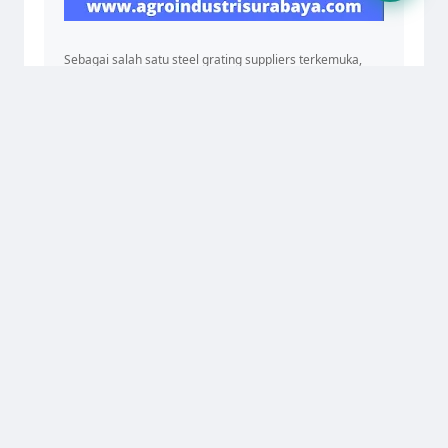
Sebagai salah satu steel grating suppliers terkemuka,
kami juga menawarkan industrial grating systems yang
dapat diandalkan dan steel grating machine untuk
pembuatan grating secara efisien. Dari steel grating
catwalks hingga solusi untuk install steel gratings, AIS
siap memenuhi semua kebutuhan grating Anda dengan
layanan yang cepat dan profesional. Hubungi kami untuk
informasi lebih lanjut dan penawaran menarik!
AGRO INDUSTRI SURABAYA
📍
Alamat:
JL. KIG Selatan IV, No. 11, Kawasan Industri
Gresik
📧
Email:
agroindustri.sby@gmail.com