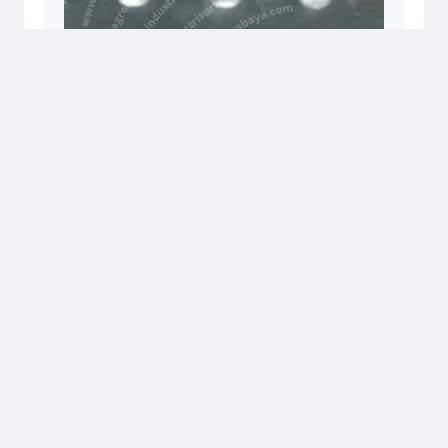
Sebagai salah satu steel grating suppliers terkemuka,
kami juga menawarkan industrial grating systems yang
dapat diandalkan dan steel grating machine untuk
pembuatan grating secara efisien. Dari steel grating
catwalks hingga solusi untuk install steel gratings, AIS
siap memenuhi semua kebutuhan grating Anda dengan
layanan yang cepat dan profesional. Hubungi kami untuk
informasi lebih lanjut dan penawaran menarik!