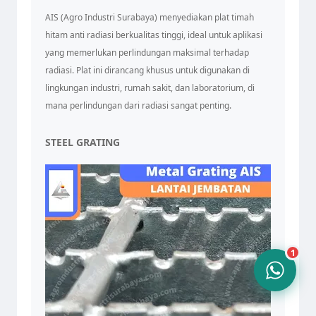
AIS (Agro Industri Surabaya) menyediakan plat timah
hitam anti radiasi berkualitas tinggi, ideal untuk aplikasi
yang memerlukan perlindungan maksimal terhadap
radiasi. Plat ini dirancang khusus untuk digunakan di
Tim Admin AIS
lingkungan industri, rumah sakit, dan laboratorium, di
Online sekarang
mana perlindungan dari radiasi sangat penting.
STEEL GRATING
10.24
1