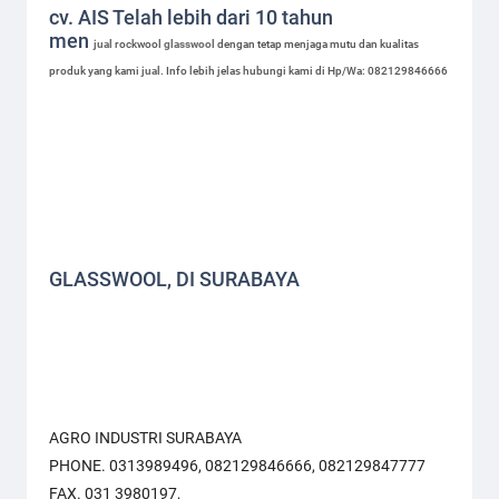
cv. AIS Telah lebih dari 10 tahun
men
jual
rockwool
glasswool
dengan tetap menjaga mutu dan kualitas
produk yang kami
jual
. Info lebih jelas hubungi kami di Hp/Wa: 082129846666
GLASSWOOL, DI SURABAYA
AGRO INDUSTRI SURABAYA
PHONE. 0313989496, 082129846666, 082129847777
FAX. 031 3980197,