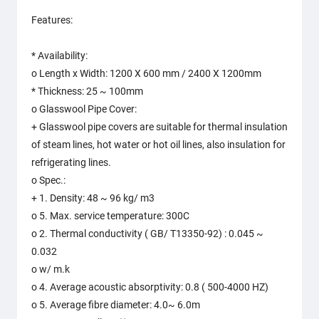
Features:
* Availability:
o Length x Width: 1200 X 600 mm / 2400 X 1200mm
* Thickness: 25 ~ 100mm
o Glasswool Pipe Cover:
+ Glasswool pipe covers are suitable for thermal insulation
of steam lines, hot water or hot oil lines, also insulation for
refrigerating lines.
o Spec.:
+ 1. Density: 48 ~ 96 kg/ m3
o 5. Max. service temperature: 300C
o 2. Thermal conductivity ( GB/ T13350-92) : 0.045 ~
0.032
o w/ m.k
o 4. Average acoustic absorptivity: 0.8 ( 500-4000 HZ)
o 5. Average fibre diameter: 4.0~ 6.0m