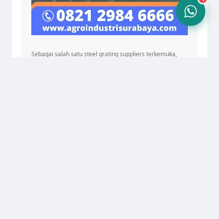
Sebagai salah satu steel grating suppliers terkemuka,
kami juga menawarkan industrial grating systems yang
dapat diandalkan dan steel grating machine untuk
pembuatan grating secara efisien. Dari steel grating
catwalks hingga solusi untuk install steel gratings, AIS
siap memenuhi semua kebutuhan grating Anda dengan
layanan yang cepat dan profesional. Hubungi kami untuk
informasi lebih lanjut dan penawaran menarik!
AGRO INDUSTRI SURABAYA