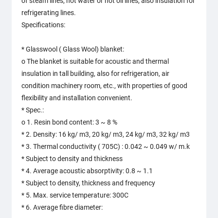
of steam lines, hot water or hot oil lines, also insulation for
refrigerating lines.
Specifications:
* Glasswool ( Glass Wool) blanket:
o The blanket is suitable for acoustic and thermal
insulation in tall building, also for refrigeration, air
condition machinery room, etc., with properties of good
flexibility and installation convenient.
* Spec.:
o 1. Resin bond content: 3 ~ 8 %
* 2. Density: 16 kg/ m3, 20 kg/ m3, 24 kg/ m3, 32 kg/ m3
* 3. Thermal conductivity ( 705C) : 0.042 ~ 0.049 w/ m.k
* Subject to density and thickness
* 4. Average acoustic absorptivity: 0.8 ~ 1.1
* Subject to density, thickness and frequency
* 5. Max. service temperature: 300C
* 6. Average fibre diameter: